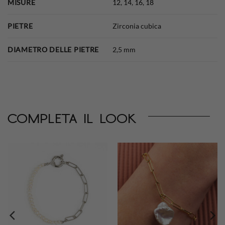
MISURE
12
,
14
,
16
,
18
PIETRE
Zirconia cubica
DIAMETRO DELLE PIETRE
2,5 mm
completa il look