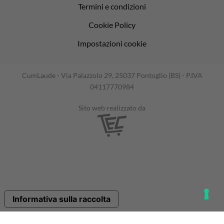
Termini e condizioni
Cookie Policy
Impostazioni cookie
CumLaude - Via Palazzolo 29, 25037 Pontoglio (BS) - P.IVA
04117770984
Sito web realizzato da
Informativa sulla raccolta