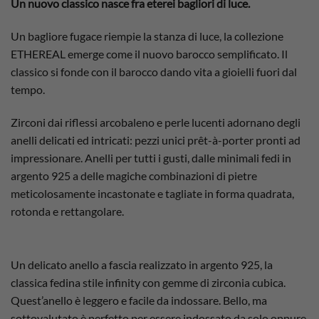
Un nuovo classico nasce fra eterei bagliori di luce.
Un bagliore fugace riempie la stanza di luce, la collezione
ETHEREAL emerge come il nuovo barocco semplificato. Il
classico si fonde con il barocco dando vita a gioielli fuori dal
tempo.
Zirconi dai riflessi arcobaleno e perle lucenti adornano degli
anelli delicati ed intricati: pezzi unici prêt-à-porter pronti ad
impressionare. Anelli per tutti i gusti, dalle minimali fedi in
argento 925 a delle magiche combinazioni di pietre
meticolosamente incastonate e tagliate in forma quadrata,
rotonda e rettangolare.
Un delicato anello a fascia realizzato in argento 925, la
classica fedina stile infinity con gemme di zirconia cubica.
Quest’anello è leggero e facile da indossare. Bello, ma
sottovalutato è perfetto per essere indossato da solo oppure