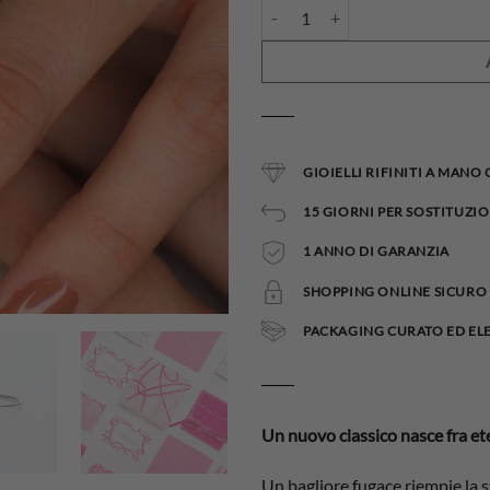
Anello Meg quantità
GIOIELLI RIFINITI A MANO
15 GIORNI PER SOSTITUZIO
1 ANNO DI GARANZIA
SHOPPING ONLINE SICURO 
PACKAGING CURATO ED EL
Un nuovo classico nasce fra eter
Un bagliore fugace riempie la 