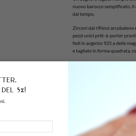
nuovo barocco semplificato. Il c
dal tempo.
Zirconi dai riflessi arcobaleno e
pezzi unici prêt-à-porter pronti
fedi in argento 925 a delle ma
e tagliate in forma quadrata, r
Un unico punto luce che avvolg
tter.
lucentezza. La perla d’acqua do
del 5%!
ni.
0.5 