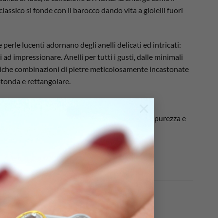
lassico si fonde con il barocco dando vita a gioielli fuori
 perle lucenti adornano degli anelli delicati ed intricati:
 ad impressionare. Anelli per tutti i gusti, dalle minimali
giche combinazioni di pietre meticolosamente incastonate
otonda e rettangolare.
×
e la mano, l’anello Meg lineare e basic esprime purezza e
lce è avvolta da una fascia d’argento.
g