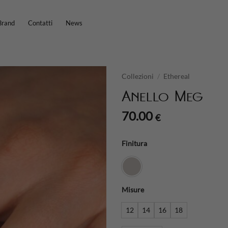
Brand
Contatti
News
Collezioni
/
Ethereal
Anello Meg
70.00
€
Finitura
Misure
12
14
16
18