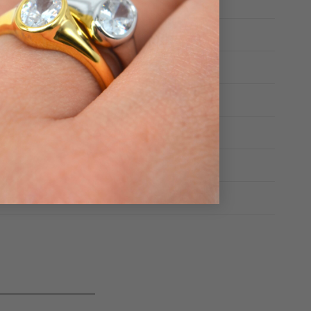
 mm
nto 925 sterling
urale
ento
14
,
16
,
18
a d'acqua dolce
mm