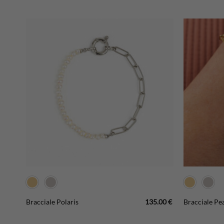
.00
€
135.00
€
Bracciale Polaris
Bracciale Pea