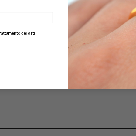
1.5
Arge
Nat
rattamento dei dati
Arg
12
,
Perl
8 