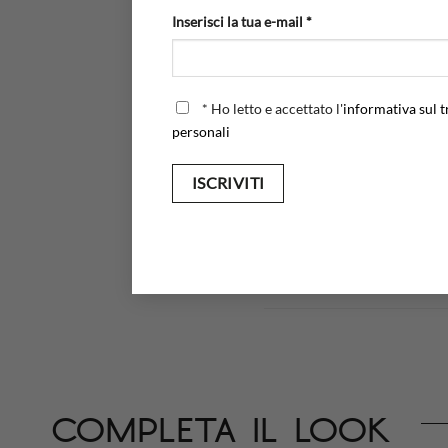
SPESSORE
Inserisci la tua e-mail *
MATERIALE
FINITURA
*
Ho letto e accettato l'
informativa sul t
personali
COLORE
MISURE
PIETRE
DIAMETRO DELLE PIETRE
completa il look