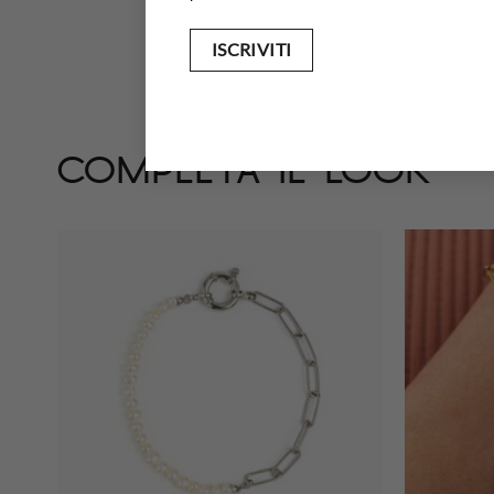
PIETRE
completa il look