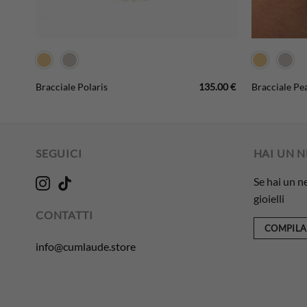
9.00
€
135.00
€
Bracciale Polaris
Bracciale Pea
SEGUICI
HAI UN 
Se hai un n
gioielli
CONTATTI
COMPILA
info@cumlaude.store