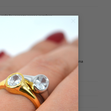
he solo le vacanze sanno regalare.
×
ere la luce solare.
lo fresco, perfetto da indossare per illuminare una