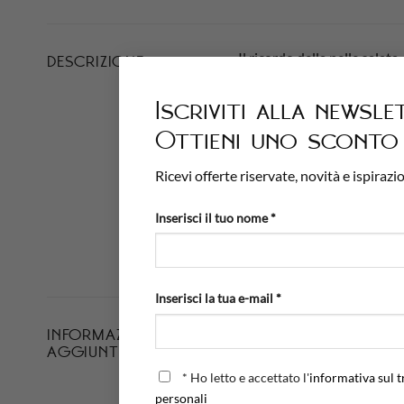
Il ricordo della pelle salat
DESCRIZIONE
Gocce di Sale
racchiude i co
Iscriviti alla newsle
Ottieni uno sconto 
Il design gioca sulla rotond
Ricevi offerte riservate, novità e ispirazio
I castoni a specchio avvolgo
Inserisci il tuo nome *
La pietra centrale, con la 
semplice camicia di lino o u
Inserisci la tua e-mail *
INFORMAZIONI
PESO
AGGIUNTIVE
FINITURA
*
Ho letto e accettato l'
informativa sul t
personali