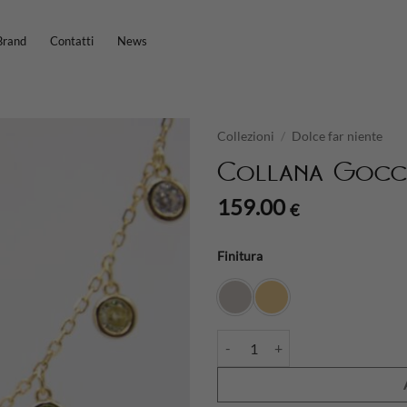
Brand
Contatti
News
Collezioni
/
Dolce far niente
Collana Gocce
159.00
€
Finitura
Collana Gocce di sale quantità