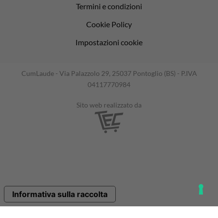
Termini e condizioni
Cookie Policy
Impostazioni cookie
CumLaude - Via Palazzolo 29, 25037 Pontoglio (BS) - P.IVA
04117770984
Sito web realizzato da
Informativa sulla raccolta