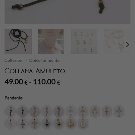
Collezioni
/
Dolce far niente
Collana Amuleto
Fascia
49.00
-
110.00
€
€
di
prezzo:
Pendente
da
49.00 €
a
110.00 €