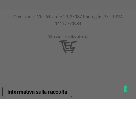
CumLaude - Via Palazzolo 29, 25037 Pontoglio (BS) - P.IVA
04117770984
Sito web realizzato da
Informativa sulla raccolta