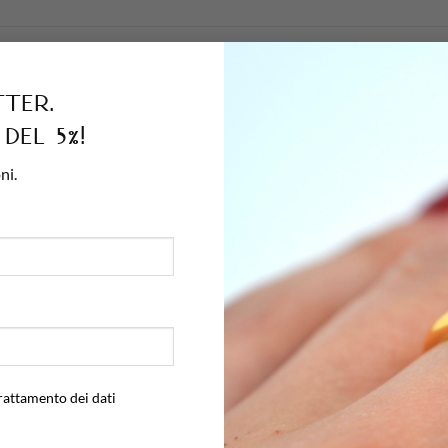
tempo con i propri ritmi, lontano dalla frenesia. La collana
Scogliera
 italiane.
tter.
del 5%!
 caratterizzata da anelli leggermente schiacciati e interconnessi co
ni.
ntensa e vibrante, riflette la luce naturale senza eccessi, rendendo
ciala intravedere sotto una camicia leggera per un’allure rilassata 
10 g
Argent
rattamento dei dati
22 cm