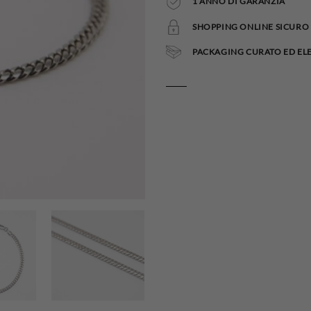
1 ANNO DI GARANZIA
SHOPPING ONLINE SICURO 
PACKAGING CURATO ED EL