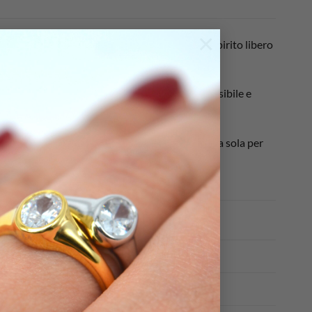
×
unisce l’estetica urban e contemporanea allo spirito libero
n precisione geometrica, creando un nastro flessibile e
la un pezzo estremamente versatile. Indossala da sola per
da fine giornata
o 925 naturale