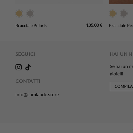
9.00
€
135.00
€
Bracciale Polaris
Bracciale Pea
SEGUICI
HAI UN 
Se hai un n
gioielli
CONTATTI
COMPILA
info@cumlaude.store