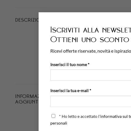
Dedicata a chi sa vivere il 
DESCRIZIONE
e senza tempo delle vacanze
Iscriviti alla newsle
Ottieni uno sconto 
La struttura della maglia è
piacevole al tatto.
Ricevi offerte riservate, novità e ispirazio
La sua tonalità argentea, i
Inserisci il tuo nome *
un minimalismo deciso o las
Inserisci la tua e-mail *
INFORMAZIONI
PESO
AGGIUNTIVE
FINITURA
*
Ho letto e accettato l'
informativa sul t
LUNGHEZZA BRACCIALE
personali