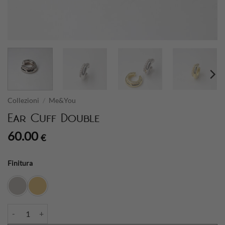
Collezioni
/
Me&You
Ear Cuff Double
60.00
€
Finitura
Ear Cuff Double quantità