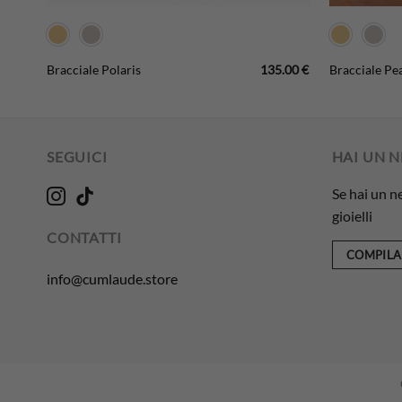
9.00
€
135.00
€
Bracciale Polaris
Bracciale Pea
SEGUICI
HAI UN 
Se hai un n
gioielli
CONTATTI
COMPILA
info@cumlaude.store