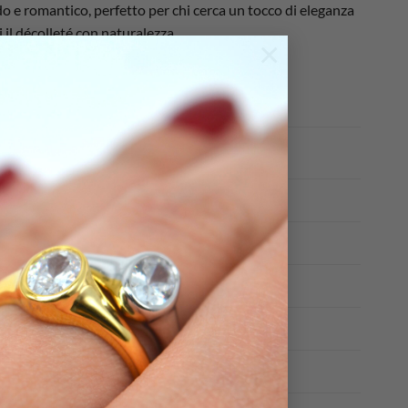
do e romantico, perfetto per chi cerca un tocco di eleganza
 il décolleté con naturalezza.
×
in oro 18k