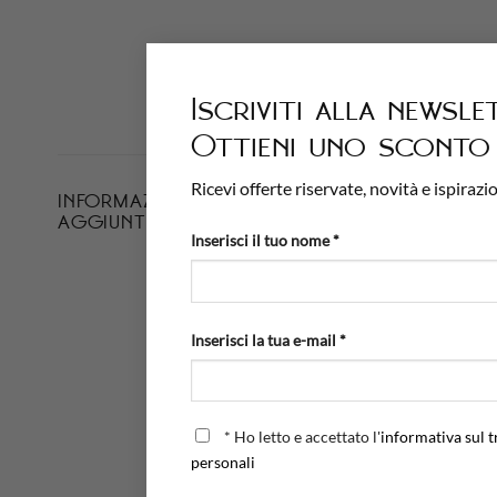
Iscriviti alla newsle
Ottieni uno sconto 
Ricevi offerte riservate, novità e ispirazio
INFORMAZIONI
PESO
AGGIUNTIVE
Inserisci il tuo nome *
FINITURA
LUNGHEZZA CATENA
Inserisci la tua e-mail *
MATERIALE
PIETRE
*
Ho letto e accettato l'
informativa sul t
DIAMETRO DELLE PIETRE
personali