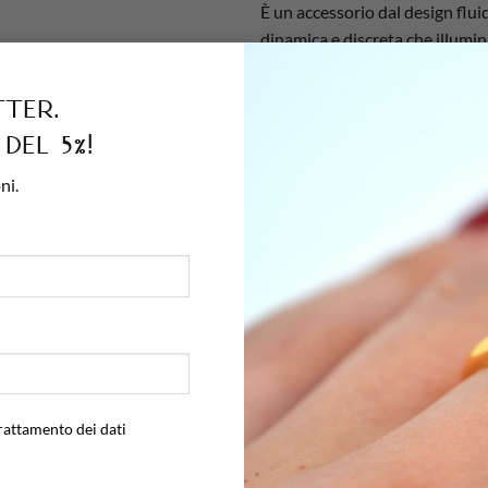
È un accessorio dal design flui
dinamica e discreta che illumini
tter.
del 5%!
ni.
4.05 g
Argento 925 naturale, Placcatura 
40 + 4 cm
Argento 925
Perle d'acqua dolce barocche
rattamento dei dati
5 mm