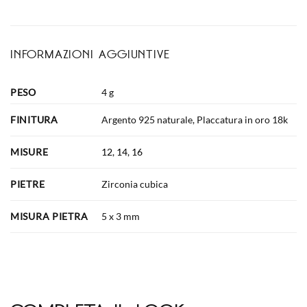
INFORMAZIONI AGGIUNTIVE
PESO
4 g
FINITURA
Argento 925 naturale, Placcatura in oro 18k
MISURE
12
,
14
,
16
PIETRE
Zirconia cubica
MISURA PIETRA
5 x 3 mm
completa il look