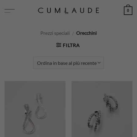
Salta
0
ai
contenuti
Prezzi speciali
/
Orecchini
FILTRA