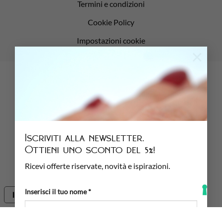
Termini e condizioni
Cookie Policy
Impostazioni cookie
×
CumLaude - Via Palazzolo 29, 25037 Pontoglio (BS) - P.IVA
04117770984
Sito web realizzato da
Iscriviti alla newsletter.
Ottieni uno sconto del 5%!
Ricevi offerte riservate, novità e ispirazioni.
Inserisci il tuo nome *
Informativa sulla raccolta